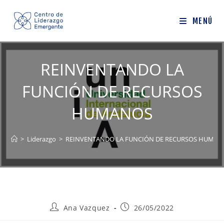
Ir
al
MENÚ
contenido
REINVENTANDO LA
FUNCIÓN DE RECURSOS
HUMANOS
>
Liderazgo
>
REINVENTANDO LA FUNCIÓN DE RECURSOS HUMAN
Autor
Publicación
Ana Vazquez
26/05/2022
de
de