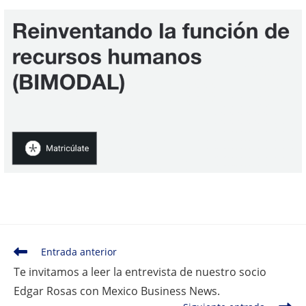
la
la
entrada:
entrada:
Leer
Entrada anterior
más
Te invitamos a leer la entrevista de nuestro socio
artículos
Edgar Rosas con Mexico Business News.