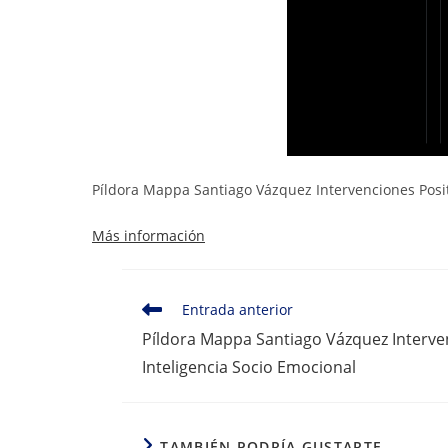
Píldora Mappa Santiago Vázquez Intervenciones Posit
Más información
Leer
Entrada anterior
más
Píldora Mappa Santiago Vázquez Interve
artículos
Inteligencia Socio Emocional
TAMBIÉN PODRÍA GUSTARTE