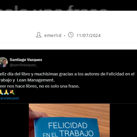
Autor
Publicación
emerlid
11/07/2024
de
de
la
la
entrada:
entrada: