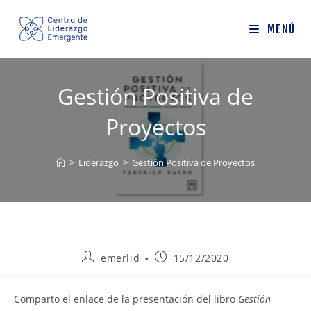
Ir
al
MENÚ
contenido
Gestión Positiva de
Proyectos
>
Liderazgo
>
Gestión Positiva de Proyectos
Autor
Publicación
emerlid
15/12/2020
de
de
la
la
entrada:
entrada:
Comparto el enlace de la presentación del libro
Gestión