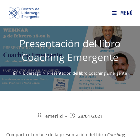
Ir
al
MENÚ
contenido
Presentación del libro
Coaching Emergente
>
Liderazgo
>
Presentación del libro Coaching Emergente
Autor
Publicación
emerlid
28/01/2021
de
de
la
la
entrada:
entrada:
Comparto el enlace de la presentación del libro
Coaching